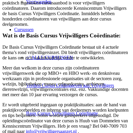
Voorwaarden
praktisch ingestoken cursusaanbod is voor vrijwilligers
coördinatoren. Daarom introduceerde Kenniscentrum Vrijwilligers
de basis Cursus Vrijwilligers Coördinatie. Inmiddels hebben
honderden coördinatoren van vrijwilligers aan deze cursus
deelgenomen.
Cursussen
Wat is de Basis Cursus Vrijwilligers Coördinatie:
De Basis Cursus Vrijwilligers Coördinatie bestaat uit 4 actuele
thema’s rond vrijwilligersinzet. Dit biedt vrijwilligers coördinatoren
✅ ALLE CURSUSSEN
de kans om zich vakinhoudelijk verder te ontwikkelen.
Meer dan welkom in deze cursus zijn coördinatoren
vrijwilligerswerk die op MBO+ en HBO werk- en denkniveau
werkzaam zijn in professionele organisaties uit de sectoren zorg,
welzijn, bibliotheken, musea, erfgoedcentra, archieven,
Verdiep Cursus Leidinggeven aan Vrijwilligers
dierenwelzijn, vrijwilligerscentrales enz. enz. Vakkundige docenten
met meer dan 10 jaar ervaring verzorgen de cursus.
Er wordt uitgebreid ingegaan op praktijksituaties: aan de hand van
praktijkvoorbeelden en inbreng van deelnemers worden knelpunten
Basis Cursus Vrijwilligers Coördinatie
en tips besproken. Soms worden gastsprekers uitgenodigd. De
opleidingscoördinator van deze cursus is Huub van Dommelen van
Kenniscentrum Vrijwilligers. Heb je een vraag? Bel 040-7009 703
of mail naar
info@vrijwilligersaanzet.nl
.