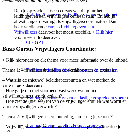
deelnemers tot nu toe: 8,8 (update dec. 2025).
Ben je op zoek naar een cursus waarin puur het
Training Succesvol vrijwilligers werven, ook met
leidinggeven aan vrijwilligers centraal staat? En heb je
al wat langer ervaring als vrijwilligerscoördinator? Dan
is de verdiepende
cursus Leidinggeven aan
Vrijwilligers
daarvoor het meest geschikt.
> Klik hier
voor meer info daarover.
ChatGPT
Basis Cursus Vrijwilligers Coördinatie:
> Klik hieronder op elk thema voor meer informatie over de inhoud.
Training vrijwilligersbeleid opzetten en toepassen
Thema 1: Vrijwilligersbeleid en de vertaling naar de praktijk
– Wat zijn de (nieuwe) beleidsspeerpunten en wat merken de
vrijwilligers daarvan?
– Hoe ga je om met voorheen vast werk wat nu met
vrijwilligersinzet wordt gedaan?
Training Feedback geven en lastige gesprekken voeren
– Hoe ziet de (nieuwe) rol van de vrijwilliger eruit en wat wordt er
van de vrijwilliger verwacht?
Thema 2: Vrijwilligers en verandering, hoe krijg je ze mee?
Training Grenzen stellen & op aanspreken
– Vrijwilligers veranderen in hun houding en gedrag, hoe doe je
dat?