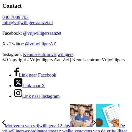
Contact
040-7009 703
info@vrijwilligersaanzet.nl
Facebook:
@vrijwilligersaanzet
X / Twitter:
@vrijwilligerAZ
Instagram:
Kenniscentrumvrijwilligers
© Copyright - Vrijwilligers Aan Zet | Kenniscentrum Vrijwilligers
Link naar Facebook
Link naar X
Link naar Instagram
Motiveren van vrijwilligers: 12 tips
De
vrijwilligers-coördinator vraagt: welke gegevens van de vrijwilliger