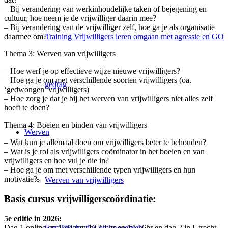
– Bij verandering van werkinhoudelijke taken of bejegening en
cultuur, hoe neem je de vrijwilliger daarin mee?
– Bij verandering van de vrijwilliger zelf, hoe ga je als organisatie
Training Vrijwilligers leren omgaan met agressie en GO
daarmee om?
Thema 3: Werven van vrijwilligers
– Hoe werf je op effectieve wijze nieuwe vrijwilligers?
– Hoe ga je om met verschillende soorten vrijwilligers (oa.
gedrag
‘gedwongen’ vrijwilligers)
– Hoe zorg je dat je bij het werven van vrijwilligers niet alles zelf
hoeft te doen?
Thema 4: Boeien en binden van vrijwilligers
Werven
– Wat kun je allemaal doen om vrijwilligers beter te behouden?
– Wat is je rol als vrijwilligers coördinator in het boeien en van
vrijwilligers en hoe vul je die in?
– Hoe ga je om met verschillende typen vrijwilligers en hun
motivatie?
Werven van vrijwilligers
Basis cursus vrijwilligerscoördinatie:
5e editie in 2026:
Dag 1 online op 15/9 van 10-12 hr en 14-16hr en dag 2 in Utrecht
6 praktische tips om te werven