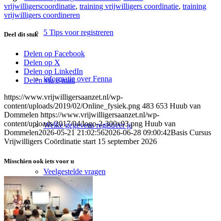
vrijwilligerscoordinatie
,
training vrijwilligers coordinatie
,
training
vrijwilligers coordineren
5 Tips voor registreren
Deel dit stuk
Delen op Facebook
Delen op X
Delen op LinkedIn
informatie over Fenna
Delen via e-mail
https://www.vrijwilligersaanzet.nl/wp-
content/uploads/2019/02/Online_fysiek.png
483
653
Huub van
Dommelen
https://www.vrijwilligersaanzet.nl/wp-
content/uploads/2017/04/logo-2-300x93.png
Huub van
Welke gegevens registreer je
Dommelen
2026-05-21 21:02:56
2026-06-28 09:00:42
Basis Cursus
Vrijwilligers Coördinatie start 15 september 2026
Misschien ook iets voor u
Veelgestelde vragen
Motiveren