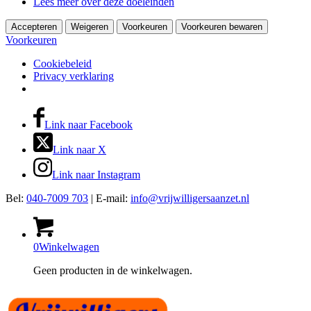
Lees meer over deze doeleinden
Accepteren
Weigeren
Voorkeuren
Voorkeuren bewaren
Voorkeuren
Cookiebeleid
Privacy verklaring
Link naar Facebook
Link naar X
Link naar Instagram
Bel:
040-7009 703
| E-mail:
info@vrijwilligersaanzet.nl
0
Winkelwagen
Geen producten in de winkelwagen.