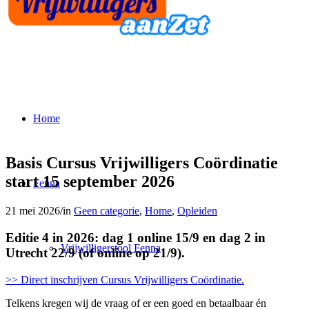
Home
Basis Cursus Vrijwilligers Coördinatie
start 15 september 2026
Fenna
21 mei 2026
/
in
Geen categorie
,
Home
,
Opleiden
Editie 4 in 2026: dag 1 online 15/9 en dag 2 in
Vrijwilligerstool Fenna
Utrecht 22/9 (of online op 21/9).
>> Direct inschrijven Cursus Vrijwilligers Coördinatie
.
Telkens kregen wij de vraag of er een goed en betaalbaar én