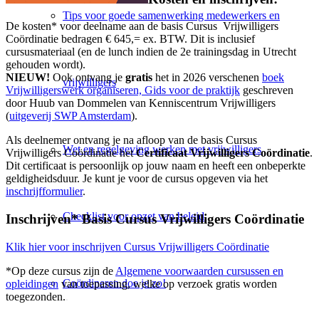
Tips voor goede samenwerking medewerkers en
De kosten* voor deelname aan de basis Cursus Vrijwilligers
Coördinatie bedragen € 645,= ex. BTW. Dit is inclusief
cursusmateriaal (en de lunch indien de 2e trainingsdag in Utrecht
gehouden wordt).
NIEUW!
Ook ontvang je
gratis
het in 2026 verschenen
boek
vrijwilligers
Vrijwilligerswerk organiseren, Gids voor de praktijk
geschreven
door Huub van Dommelen van Kenniscentrum Vrijwilligers
(
uitgeverij SWP Amsterdam
).
Als deelnemer ontvang je na afloop van de basis Cursus
Wet en regelgeving werken met vrijwilligers
Vrijwilligers Coördinatie het
Certificaat Vrijwilligers Coördinatie
.
Dit certificaat is persoonlijk op jouw naam en heeft een onbeperkte
geldigheidsduur. Je kunt je voor de cursus opgeven via het
inschrijfformulier
.
Checklist voor opzet van beleid
Inschrijven* Basis Cursus Vrijwilligers Coördinatie
Klik hier voor inschrijven Cursus Vrijwilligers Coördinatie
*Op deze cursus zijn de
Algemene voorwaarden cursussen en
Coördineren doe je zo!
opleidingen
van toepassing, welke op verzoek gratis worden
toegezonden.
.