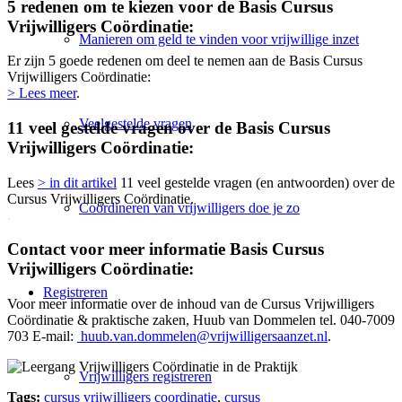
5 redenen om te kiezen voor de Basis Cursus
Vrijwilligers Coördinatie:
Manieren om geld te vinden voor vrijwillige inzet
Er zijn 5 goede redenen om deel te nemen aan de Basis Cursus
Vrijwilligers Coördinatie:
> Lees meer
.
Veelgestelde vragen
11 veel gestelde vragen over de Basis Cursus
Vrijwilligers Coördinatie:
Lees
> in dit artikel
11 veel gestelde vragen (en antwoorden) over de
Cursus Vrijwilligers Coördinatie.
Coördineren van vrijwilligers doe je zo
.
Contact voor meer informatie Basis Cursus
Vrijwilligers Coördinatie:
Registreren
Voor meer informatie over de inhoud van de Cursus Vrijwilligers
Coördinatie & praktische zaken, Huub van Dommelen tel. 040-7009
703 E-mail:
huub.van.dommelen@vrijwilligersaanzet.nl
.
Vrijwilligers registreren
Tags:
cursus vrijwilligers coordinatie
,
cursus