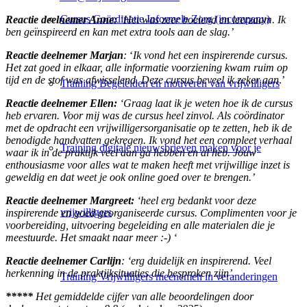
Cursus Coördinatie Informele Zorg (incompany)
Reactie deelnemer Anne:
‘Het was zeer boeiend en leerzaam. Ik
ben geïnspireerd en kan met extra tools aan de slag.’
Reactie deelnemer Marjan
:
‘
Ik vond het een inspirerende cursus.
Het zat goed in elkaar, alle informatie voorziening kwam ruim op
tijd en de stof was afwisselend. Deze cursus beveel ik zeker aan
.’
Training Begeleiden en motiveren van vrijwilligers
Reactie deelnemer Ellen:
‘Graag laat ik je weten hoe ik de cursus
heb ervaren. Voor mij was de cursus heel zinvol. Als coördinator
met de opdracht een vrijwilligersorganisatie op te zetten, heb ik de
benodigde handvatten gekregen. Ik vond het een compleet verhaal
Training digitale nieuwsbrieven maken voor je
waar ik in de praktijk veel aan ga hebben en al heb. Jouw
enthousiasme voor alles wat te maken heeft met vrijwillige inzet is
geweldig en dat weet je ook online goed over te brengen.’
Reactie deelnemer Margreet:
‘heel erg bedankt voor deze
vrijwilligers
inspirerende en goed georganiseerde cursus. Complimenten voor je
voorbereiding, uitvoering begeleiding en alle materialen die je
meestuurde. Het smaakt naar meer :-) ‘
Reactie deelnemer Carlijn
: ‘erg duidelijk en inspirerend. Veel
herkenning in de praktijksituaties die besproken zijn’.
Training Vrijwilligers meenemen in veranderingen
*****
Het gemiddelde cijfer van alle beoordelingen door