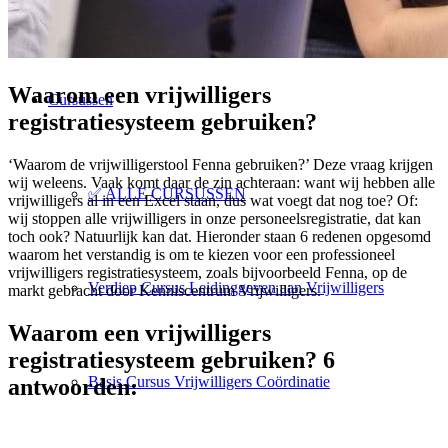
Voorwaarden
Waarom een vrijwilligers
Cursussen
registratiesysteem gebruiken?
‘Waarom de vrijwilligerstool Fenna gebruiken?’ Deze vraag krijgen
wij weleens. Vaak komt daar de zin achteraan: want wij hebben alle
✅ ALLE CURSUSSEN
vrijwilligers al in een Excel staan, dus wat voegt dat nog toe? Of:
wij stoppen alle vrijwilligers in onze personeelsregistratie, dat kan
toch ook? Natuurlijk kan dat. Hieronder staan 6 redenen opgesomd
waarom het verstandig is om te kiezen voor een professioneel
vrijwilligers registratiesysteem, zoals bijvoorbeeld Fenna, op de
Verdiep Cursus Leidinggeven aan Vrijwilligers
markt gebracht door Kenniscentrum Vrijwilligers.
Waarom een vrijwilligers
registratiesysteem gebruiken? 6
Basis Cursus Vrijwilligers Coördinatie
antwoorden:
.