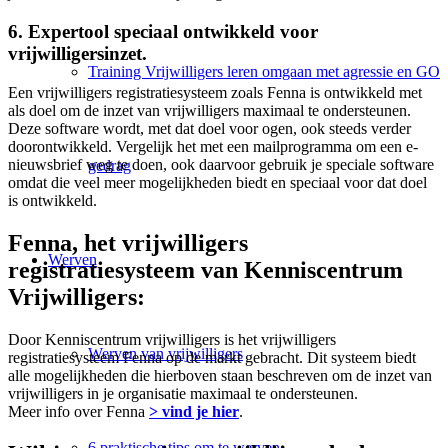
6. Expertool speciaal ontwikkeld voor
vrijwilligersinzet.
Training Vrijwilligers leren omgaan met agressie en GO
Een vrijwilligers registratiesysteem zoals Fenna is ontwikkeld met
als doel om de inzet van vrijwilligers maximaal te ondersteunen.
Deze software wordt, met dat doel voor ogen, ook steeds verder
doorontwikkeld. Vergelijk het met een mailprogramma om een e-
nieuwsbrief weg te doen, ook daarvoor gebruik je speciale software
gedrag
omdat die veel meer mogelijkheden biedt en speciaal voor dat doel
is ontwikkeld.
Fenna, het vrijwilligers
Werven
registratiesysteem van Kenniscentrum
Vrijwilligers:
Door Kenniscentrum vrijwilligers is het vrijwilligers
Werven van vrijwilligers
registratiesysteem Fenna op de markt gebracht. Dit systeem biedt
alle mogelijkheden die hierboven staan beschreven om de inzet van
vrijwilligers in je organisatie maximaal te ondersteunen.
Meer info over Fenna
> vind je hier
.
6 praktische tips om te werven