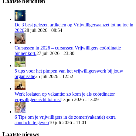
Laatste berichten
De 3 best gelezen artikelen op Vrijwilligersaanzet tot nu toe in
2026
28 juli 2026 - 08:54
Cursussen in 2026 – cursussen Vrijwilligers coördinatie
binnenkort.
27 juli 2026 - 23:30
5 tips voor het pimpen van het vrijwilligerswerk bij jouw
organisatie
25 juli 2026 - 12:52
Werk loslaten op vakantie: zo kom je als coördinator
vrijwilligers écht tot rust
13 juli 2026 - 13:09
6 Tips om je vrijwilligers in de zomer(vakantie) extra
aandacht te geven
10 juli 2026 - 11:01
Laatste nieuws