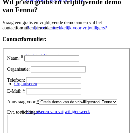
Wil je een gratis en vrijblijvende demo
van Fenna?
Vraag een gratis en vrijblijvende demo aan en vul het
contactformulier hieronder in:
Ben je wel aantrekkelijk voor vrijwilligers?
Contactformulier:
Veelgestelde vragen
Naam:
*
Organisatie:
Telefoon:
Organiseren
E-Mail:
*
Aanvraag voor
*
Organiseren van vrijwilligerswerk
Evt. toelichting:
*