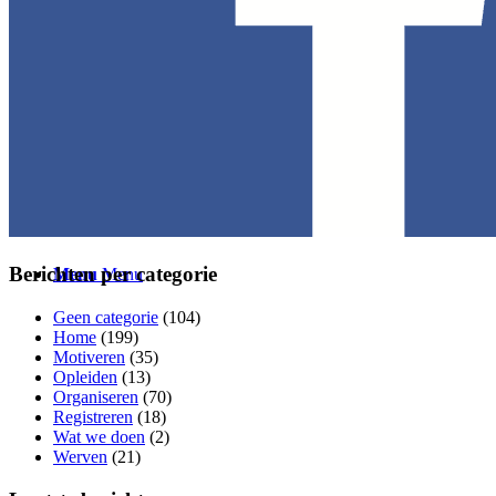
Disclaimer
Zoek
Berichten per categorie
Menu
Menu
Geen categorie
(104)
Home
(199)
Motiveren
(35)
Opleiden
(13)
Organiseren
(70)
Registreren
(18)
Wat we doen
(2)
Werven
(21)