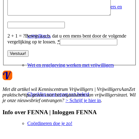
Tips voor goede samenwerking medewerkers en
2 + 1 = ?
Bewijs a.u.b. dat u een mens bent door de volgende
vrijwilligers
vergelijking op te lossen.
*
Wet en regelgeving werken met vrijwilligers
Met dit artikel wil Kenniscentrum Vrijwilligers | VrijwilligersAanZet
Checklist voor opzet van beleid
praktische tips geven voor het organiseren van vrijwilligersinzet. Wil
je onze nieuwsbrief ontvangen?
> Schrijf je hier in
.
Info over FENNA | Inloggen FENNA
Coördineren doe je zo!