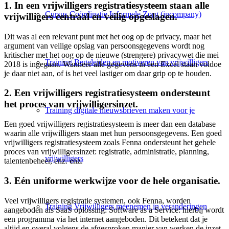
1. In een vrijwilligers registratiesysteem staan alle
Cursus Coördinatie Informele Zorg (incompany)
vrijwilligers centraal en veilig opgeslagen.
Dit was al een relevant punt met het oog op de privacy, maar het
argument van veilige opslag van persoonsgegevens wordt nog
kritischer met het oog op de nieuwe (strengere) privacywet die mei
Training Begeleiden en motiveren van vrijwilligers
2018 is ingegaan. Wanneer alle gegevens in een Excel staan voldoe
je daar niet aan, of is het veel lastiger om daar grip op te houden.
2. Een vrijwilligers registratiesysteem ondersteunt
het proces van vrijwilligersinzet.
Training digitale nieuwsbrieven maken voor je
Een goed vrijwilligers registratiesysteem is meer dan een database
waarin alle vrijwilligers staan met hun persoonsgegevens. Een goed
vrijwilligers registratiesysteem zoals Fenna ondersteunt het gehele
proces van vrijwilligersinzet: registratie, administratie, planning,
vrijwilligers
talentenbeheer, enz. enz.
3. Eén uniforme werkwijze voor de hele organisatie.
Veel vrijwilligers registratie systemen, ook Fenna, worden
Training Vrijwilligers meenemen in veranderingen
aangeboden als SaaS oplossing: Software as a Service: hierbij wordt
een programma via het internet aangeboden. Dit betekent dat je
altijd en overal volgens de afgesproken manier van werken de inzet