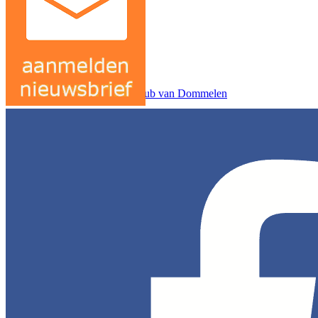
Contact
Initiatiefnemer Huub van Dommelen
Copyright website
Privacy verklaring
Cookiebeleid (EU)