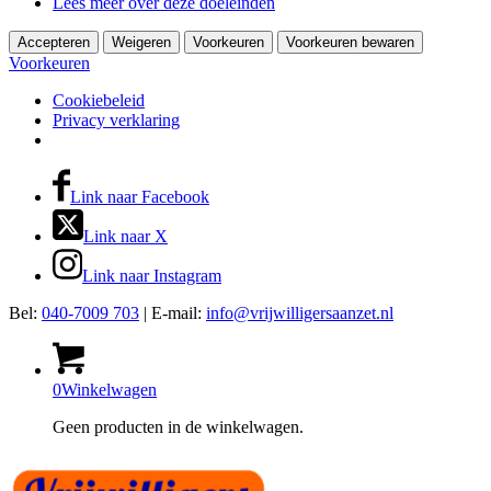
Lees meer over deze doeleinden
Accepteren
Weigeren
Voorkeuren
Voorkeuren bewaren
Voorkeuren
Cookiebeleid
Privacy verklaring
Link naar Facebook
Link naar X
Link naar Instagram
Bel:
040-7009 703
| E-mail:
info@vrijwilligersaanzet.nl
0
Winkelwagen
Geen producten in de winkelwagen.