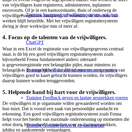
van vrijwilligers kunt registreren, administreren, inplannen
enzovoorts. Of je in een kantoorsituatie, thuis of onderweg de
Training Succesvol vrijwilligers werven, ook met
vrijwilligersregistratie raadpleegt of verandert, de structuur van
werken blijft hetzelfde. Met het vrijwilligers registratiesysteem
dwing je deze werkwijze min of meer af.
4. Focus op de talenten van de vrijwilligers.
ChatGPT
Waar in een Excel de registratie van vrijwilligergegevens centraal
staat, is dit bij een goed vrijwilligers registratiesysteem zoals
bijvoorbeeld Fenna fundamenteel anders: uiteraard
is gegevensregistratie een belangrijke pijler, maar minstens zo
belangrijk is de mogelijkheid dat alle talenten en competenties van
Training vrijwilligersbeleid opzetten en toepassen
vrijwilligers goed in kaart gebracht kunnen worden, én vrijwilligers
daarop kunnen worden teruggevonden.
5. Helpende hand bij hart voor de vrijwilligers.
Training Feedback geven en lastige gesprekken voeren
De vrijwilligers in je organisatie willen gewaardeerd worden om
hun inzet. Dat is vooral een zaak van persoonlijke aandacht en
erkenning. Een goed vrijwilligers registratiesysteem zoals Fenna
helpt voor het bieden van maximale ondersteuning op momenten die
ertoe doen, bijvoorbeeld reminders voor evaluatiegesprekken,
Training Grenzen stellen & op aanspreken
jubilea en aankomende verjaardagen.