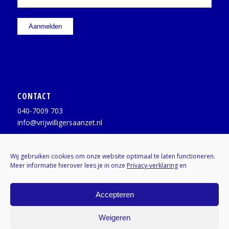
CONTACT
040-7009 703
info@vrijwilligersaanzet.nl
Facebook:
@vrijwilligersaanzet
Wij gebruiken cookies om onze website optimaal te laten functioneren.
Meer informatie hierover lees je in onze
Privacy-verklaring
en
X / Twitter:
@vrijwilligerAZ
Instagram:
Kenniscentrumvrijwilligers
Accepteren
Weigeren