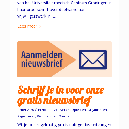
van het Universitair medisch Centrum Groningen in
haar proefschrift over deelname aan
vrijwilligerswerk in […]
Lees meer
Schrijf je in voor onze
gratis nieuwsbrief
/
1 mei 2026
in
Home
,
Motiveren
,
Opleiden
,
Organiseren
,
Registreren
,
Wat we doen
,
Werven
Wil je ook regelmatig gratis nuttige tips ontvangen