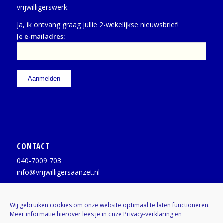
vrijwilligerswerk.
Ja, ik ontvang graag jullie 2-wekelijkse nieuwsbrief!
Je e-mailadres:
CONTACT
040-7009 703
info@vrijwilligersaanzet.nl
Facebook:
@vrijwilligersaanzet
Wij gebruiken cookies om onze website optimaal te laten functioneren.
Meer informatie hierover lees je in onze
Privacy-verklaring
en
X / Twitter:
@vrijwilligerAZ