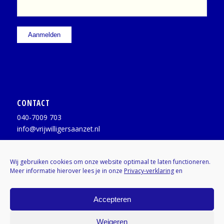
CONTACT
040-7009 703
info@vrijwilligersaanzet.nl
Facebook:
@vrijwilligersaanzet
Wij gebruiken cookies om onze website optimaal te laten functioneren.
Meer informatie hierover lees je in onze
Privacy-verklaring
en
X / Twitter:
@vrijwilligerAZ
Instagram:
Kenniscentrumvrijwilligers
Accepteren
Weigeren