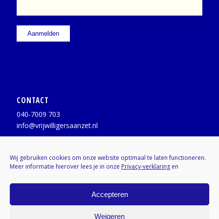
CONTACT
040-7009 703
info@vrijwilligersaanzet.nl
Facebook:
@vrijwilligersaanzet
Wij gebruiken cookies om onze website optimaal te laten functioneren.
Meer informatie hierover lees je in onze
Privacy-verklaring
en
X / Twitter:
@vrijwilligerAZ
Instagram:
Kenniscentrumvrijwilligers
Accepteren
Weigeren