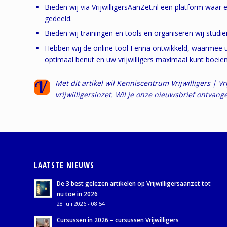
Bieden wij via VrijwilligersAanZet.nl een platform waa
gedeeld.
Bieden wij trainingen en tools en organiseren wij stu
Hebben wij de online tool Fenna ontwikkeld, waarmee u: vr
optimaal benut en uw vrijwilligers maximaal kunt boeien
Met dit artikel wil Kenniscentrum Vrijwilligers | V
vrijwilligersinzet. Wil je onze nieuwsbrief ontvan
LAATSTE NIEUWS
De 3 best gelezen artikelen op Vrijwilligersaanzet tot
nu toe in 2026
28 juli 2026 - 08:54
Cursussen in 2026 – cursussen Vrijwilligers