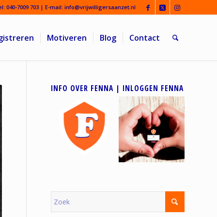
el:
040-7009 703
| E-mail:
info@vrijwilligersaanzet.nl
gistreren
Motiveren
Blog
Contact
INFO OVER FENNA | INLOGGEN FENNA