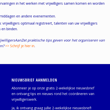
r ervaringen in het werken met vrijwilligers samen komen en worden
diemiddagen en andere evenementen.
ijwilligers optimaal registreert, talenten van uw vrijwilligers
 en binden.
rijwilligersAanZet praktische tips geven voor het organiseren van
gen?
>> Schrijf je hier in
.
NIEUWSBRIEF AANMELDEN
Abonneer je op onze gratis 2-wekelijkse nieuwsbrief
en ontvang tips en nieuws rond het coördineren van
vrijwilligerswerk.
Ja, ik ontvang graag jullie 2-wekelijkse nieuwsbrief!