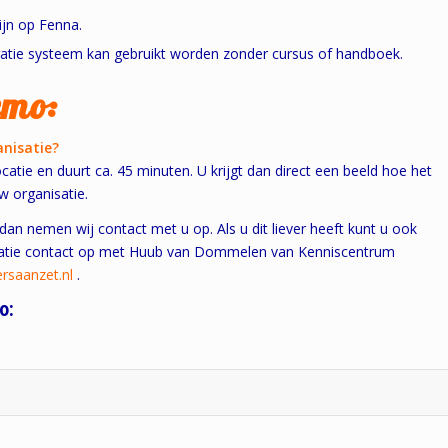
ijn op Fenna.
gistratie systeem kan gebruikt worden zonder cursus of handboek.
emo:
anisatie?
locatie en duurt ca. 45 minuten. U krijgt dan direct een beeld hoe het
uw organisatie.
an nemen wij contact met u op. Als u dit liever heeft kunt u ook
ormatie contact op met Huub van Dommelen van Kenniscentrum
gersaanzet.nl
.
o: