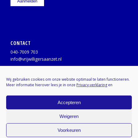
CONTACT
040-7009 703
info@vrijwilligersaanzet.nl
Facebook:
@vrijwilligersaanzet
Wij gebruiken cookies om onze website optimaal te laten functioneren.
Meer informatie hierover lees je in onze
Privacy-verklaring
en
X / Twitter:
@vrijwilligerAZ
Instagram:
Kenniscentrumvrijwilligers
Accepteren
Weigeren
Voorkeuren
© Copyright - Vrijwilligers Aan Zet | Kenniscentrum Vrijwilligers