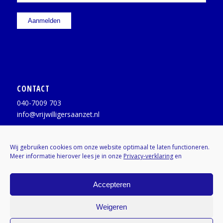
CONTACT
040-7009 703
info@vrijwilligersaanzet.nl
Facebook:
@vrijwilligersaanzet
Wij gebruiken cookies om onze website optimaal te laten functioneren.
Meer informatie hierover lees je in onze
Privacy-verklaring
en
X / Twitter:
@vrijwilligerAZ
Instagram:
Kenniscentrumvrijwilligers
Accepteren
Weigeren