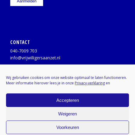
CONTACT
040-7009 703
info@vrijwilligersaanzet.nl
Facebook:
@vrijwilligersaanzet
Wij gebruiken cookies om onze website optimaal te laten functioneren.
Meer informatie hierover lees je in onze
Privacy-verklaring
en
X / Twitter:
@vrijwilligerAZ
Instagram:
Kenniscentrumvrijwilligers
Accepteren
Weigeren
Voorkeuren
© Copyright - Vrijwilligers Aan Zet | Kenniscentrum Vrijwilligers