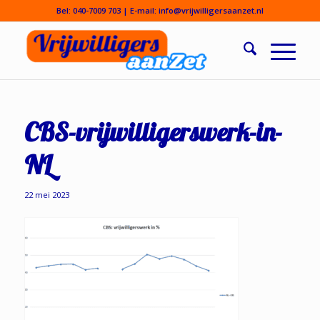
Bel:
040-7009 703
| E-mail:
info@vrijwilligersaanzet.nl
CBS-vrijwilligerswerk-in-
NL
22 mei 2023