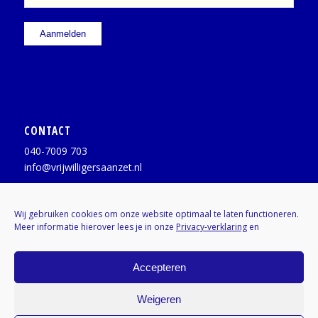
CONTACT
040-7009 703
info@vrijwilligersaanzet.nl
Facebook:
@vrijwilligersaanzet
Wij gebruiken cookies om onze website optimaal te laten functioneren.
Meer informatie hierover lees je in onze
Privacy-verklaring
en
X / Twitter:
@vrijwilligerAZ
Instagram:
Kenniscentrumvrijwilligers
Accepteren
Weigeren