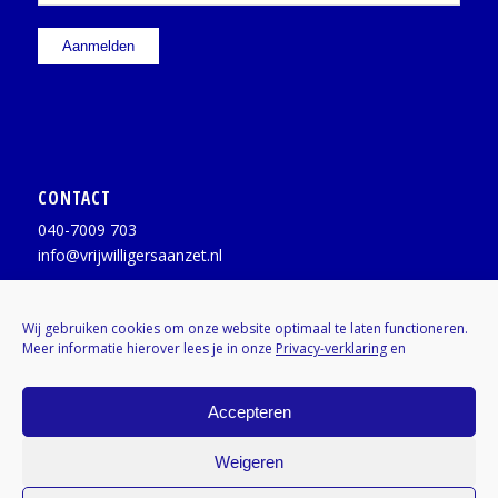
CONTACT
040-7009 703
info@vrijwilligersaanzet.nl
Facebook:
@vrijwilligersaanzet
Wij gebruiken cookies om onze website optimaal te laten functioneren.
Meer informatie hierover lees je in onze
Privacy-verklaring
en
X / Twitter:
@vrijwilligerAZ
Instagram:
Kenniscentrumvrijwilligers
Accepteren
Weigeren