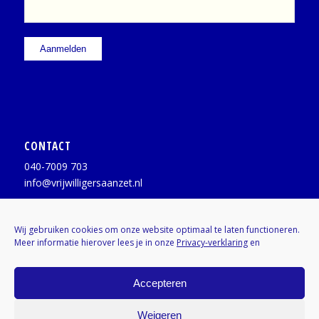
CONTACT
040-7009 703
info@vrijwilligersaanzet.nl
Facebook:
@vrijwilligersaanzet
Wij gebruiken cookies om onze website optimaal te laten functioneren.
Meer informatie hierover lees je in onze
Privacy-verklaring
en
X / Twitter:
@vrijwilligerAZ
Instagram:
Kenniscentrumvrijwilligers
Accepteren
Weigeren