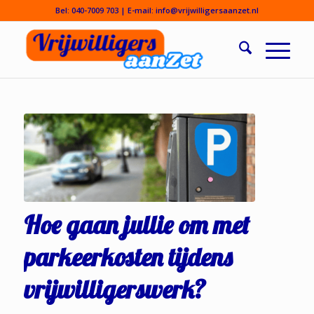
Bel:
040-7009 703
| E-mail:
info@vrijwilligersaanzet.nl
Hoe gaan jullie om met
parkeerkosten tijdens
vrijwilligerswerk?