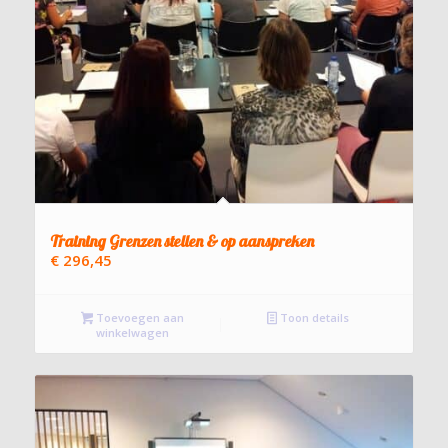
Training Grenzen stellen & op aanspreken
€
296,45
Toevoegen aan
Toon details
winkelwagen