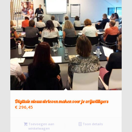
Digitale nieuwsbrieven maken voor je vrijwilligers
€
296,45
Toevoegen aan
Toon details
winkelwagen