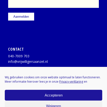
CONTACT
040-7009 703
info@vrijwilligersaanzet.nl
Facebook:
@vrijwilligersaanzet
Wij gebruiken cookies om onze website optimaal te laten functioneren.
Meer informatie hierover lees je in onze
Privacy-verklaring
en
X / Twitter:
@vrijwilligerAZ
Instagram:
Kenniscentrumvrijwilligers
Accepteren
Weigeren