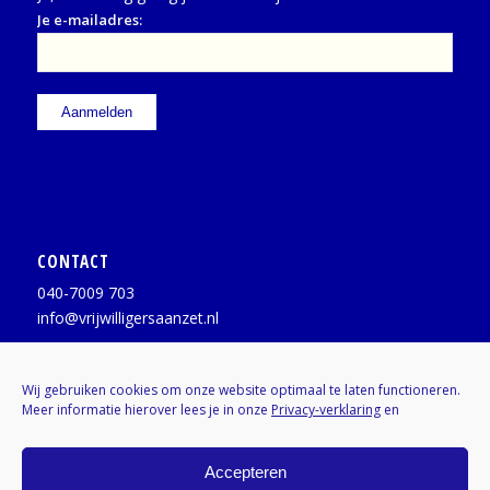
Je e-mailadres:
CONTACT
040-7009 703
info@vrijwilligersaanzet.nl
Facebook:
@vrijwilligersaanzet
Wij gebruiken cookies om onze website optimaal te laten functioneren.
Meer informatie hierover lees je in onze
Privacy-verklaring
en
X / Twitter:
@vrijwilligerAZ
Instagram:
Kenniscentrumvrijwilligers
Accepteren