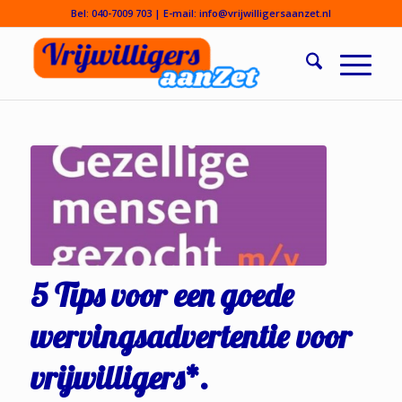
Bel:
040-7009 703
| E-mail:
info@vrijwilligersaanzet.nl
5 Tips voor een goede
wervingsadvertentie voor
vrijwilligers*.