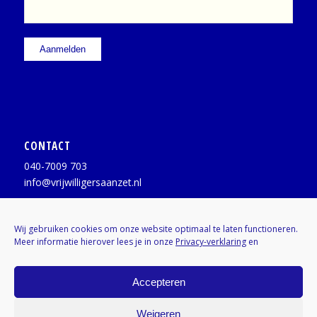
CONTACT
040-7009 703
info@vrijwilligersaanzet.nl
Facebook:
@vrijwilligersaanzet
Wij gebruiken cookies om onze website optimaal te laten functioneren.
Meer informatie hierover lees je in onze
Privacy-verklaring
en
X / Twitter:
@vrijwilligerAZ
Instagram:
Kenniscentrumvrijwilligers
Accepteren
Weigeren